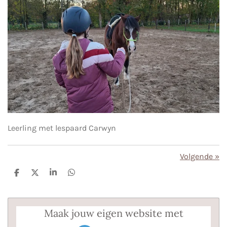
Leerling met lespaard Carwyn
Volgende
»
D
D
S
D
e
e
h
e
l
e
a
l
e
l
r
e
n
e
n
Maak jouw eigen website met
JouwWeb